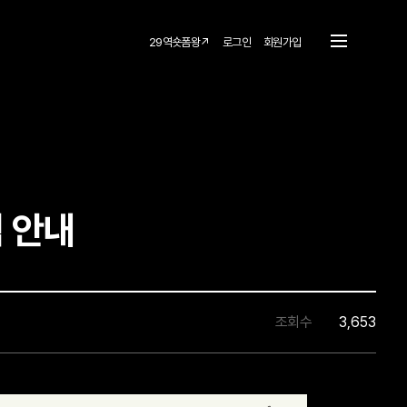
29역숏폼왕↗
로그인
회원가입
식 안내
조회수
3,653