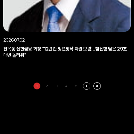
2026.07.02.
진옥동 신한금융 회장 "12년간 청년창작 지원 보람…참신함 담은 29초
매년 놀라워"
1
2
3
4
5