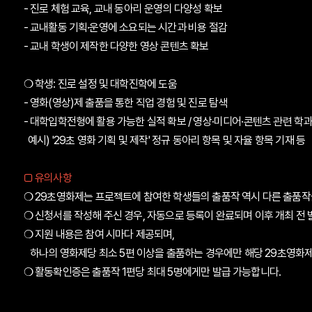
- 진로 체험 교육, 교내 동아리 운영의 다양성 확보
- 교내활동 기획·운영에 소요되는 시간과 비용 절감
- 교내 학생이 제작한 다양한 영상 콘텐츠 확보
❍
학생: 진로 설정 및 대학진학에 도움
- 영화(영상)제 출품을 통한 직업 경험 및 진로 탐색
- 대학입학전형에 활용 가능한 실적 확보 / 영상·미디어·콘텐츠 관련 학과
예시) '29초 영화 기획 및 제작' 정규 동아리 항목 및 자율 항목 기재 등
□
유의사항
❍
29초영화제는 프로젝트에 참여한 학생들의 출품작 역시 다른 출품작
❍
신청서를 작성해 주신 경우, 자동으로 등록이 완료되며 이후 개최 전 발
❍
지원 내용은 참여 시마다 제공되며,
하나의 영화제당
최소 5편 이상을 출품
하는 경우에만 해당 29초영화제
❍
활동확인증은 출품작 1편당 최대 5명에게만 발급 가능합니다.