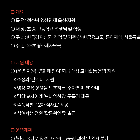
□
개요
❍
목 적: 청소년 영상인재 육성·지원
❍
대 상: 초·중·고등학교 선생님 및 학생
❍
주 최: 한국경제신문, 기업 및 기관 (신한금융그룹, 동아제약, 서울특별
❍
주 관: 29초영화제사무국
□
지원 내용
❍
(운영 지원) ‘영화제 참여’ 학급 대상 교내활동 운영 지원
※ 소정의 ‘간식비’ 지원
※ 영상 교육 운영을 보조하는 ‘주차별 미션’ 안내
※ 담당 교사에게 ‘모바일한경’ 구독권 제공
※ 출품작별 ‘1·2차 심사표’ 제공
※ 참여학생 전원 ‘활동확인증’ 발급
□
운영계획
❍
「영상 꿈나무 양성 프로젝트」 운영 과정 및 역할 분담