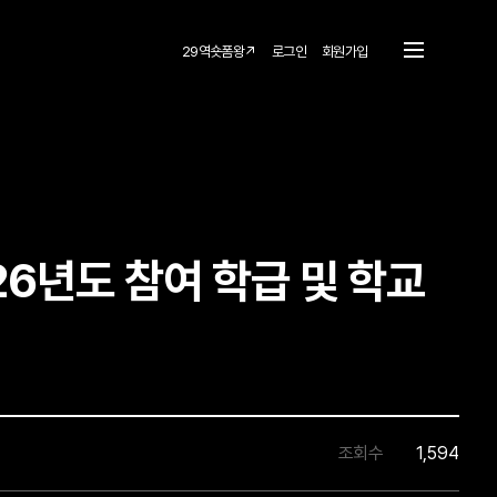
29역숏폼왕↗
로그인
회원가입
26년도 참여 학급 및 학교
조회수
1,594