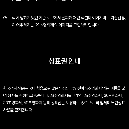
③
색이 입혀져 있던 기존 로고에서 탈피해 어떤 색깔의 이야기와도
이질감 없
이 어우러지는 '29초영화제'의 이미지를 구현하려 합니다.
상표권 안내
한국경제신문은 국내 처음으로
짧은 영상의 공모전에 'n초영화제'라는 이름을 붙
여 행사를 진행하고 있습니다.
29초영화제를 비롯한 25초영화제, 30초영화제,
33초영화제, 59초영화제 등의
상표권을 보유하고 있으므로
타 업체의 무단상표
사용을 금지
합니다.