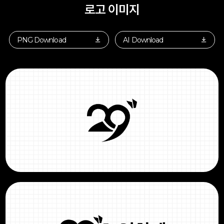
로고 이미지
PNG Download
AI Download