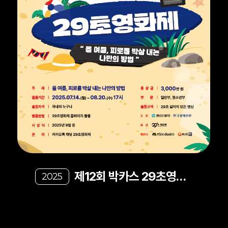
제12회 박카스 29초영화
2025
제