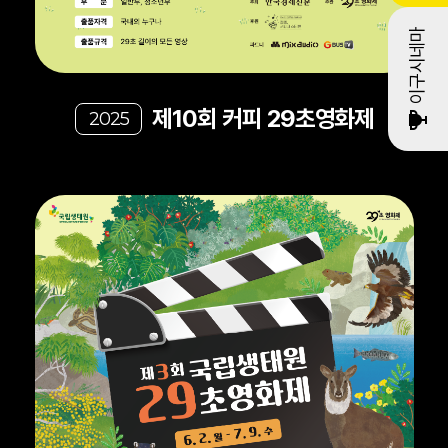
2012
이구시네마
2011
2010
제10회 커피 29초영화제
2025