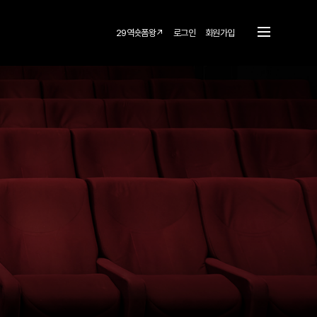
29역숏폼왕↗
로그인
회원가입