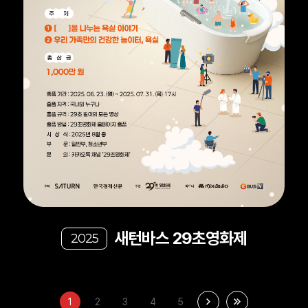
새턴바스 29초영화제
2025
1
2
3
4
5