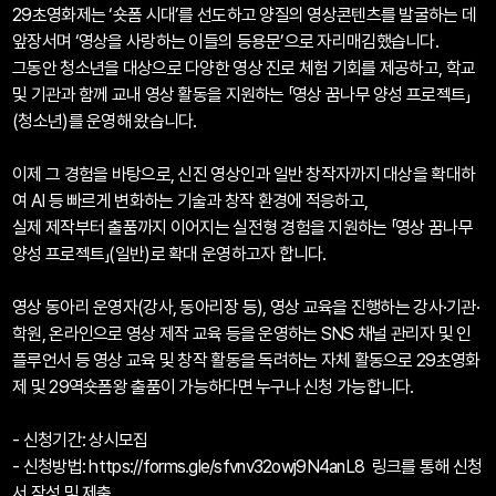
29초영화제는 ‘숏폼 시대’를 선도하고 양질의 영상콘텐츠를 발굴하는 데
앞장서며 ‘
영상을 사랑하는 이들의 등용문’
으로 자리매김했습니다.
그동안 청소년을 대상으로 다양한 영상 진로 체험 기회를 제공하고, 학교
및 기관과 함께 교내 영상 활동을 지원하는 「영상 꿈나무 양성 프로젝트」
(청소년)를 운영해 왔습니다.
이제 그 경험을 바탕으로, 신진 영상인과 일반 창작자까지 대상을 확대하
여 AI 등 빠르게 변화하는 기술과 창작 환경에 적응하고,
실제 제작부터 출품까지 이어지는 실전형 경험을 지원하는
「영상 꿈나무
양성 프로젝트」(일반)
로 확대 운영하고자 합니다.
영상 동아리 운영자(강사, 동아리장 등), 영상 교육을 진행하는 강사·기관·
학원, 온라인으로 영상 제작 교육 등을 운영하는 SNS 채널 관리자 및 인
플루언서 등 영상 교육 및 창작 활동을 독려하는 자체 활동으로 29초영화
제 및 29역숏폼왕 출품이 가능하다면 누구나 신청 가능합니다.
- 신청기간: 상시모집
- 신청방법:
https://forms.gle/sfvnv32owj9N4anL8
링크를 통해 신청
서 작성 및 제출